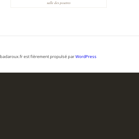
salle des poutres
badaroux.fr est fièrement propulsé par
WordPress