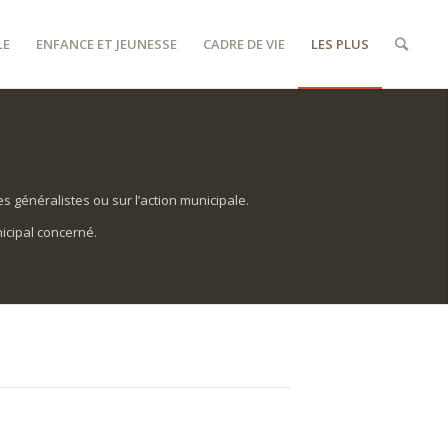
LE
ENFANCE ET JEUNESSE
CADRE DE VIE
LES PLUS
 généralistes ou sur l’action municipale.
icipal concerné.