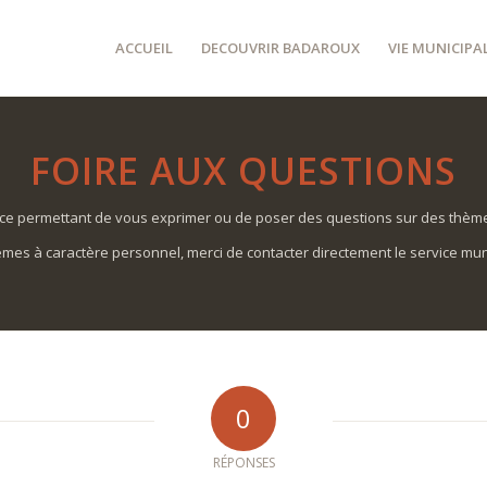
ACCUEIL
DECOUVRIR BADAROUX
VIE MUNICIPA
FOIRE AUX QUESTIONS
vice permettant de vous exprimer ou de poser des questions sur des thèmes
mes à caractère personnel, merci de contacter directement le service mun
0
RÉPONSES