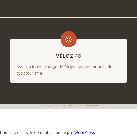
VÉLOZ 48
Association en charge de l’organisation annuelle du
cyclotourisme.
© Copyright - Studio-mb.fr /// Bonicel Maxime - Badaroux /// RCS 538 473 349
badaroux.fr est fièrement propulsé par
WordPress