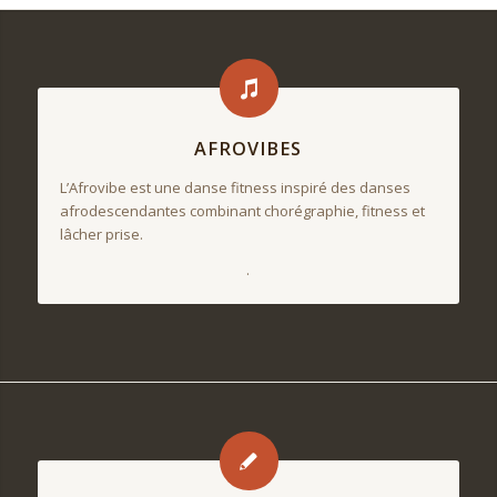
AFROVIBES
L’Afrovibe est une danse fitness inspiré des danses
afrodescendantes combinant chorégraphie, fitness et
lâcher prise.
.