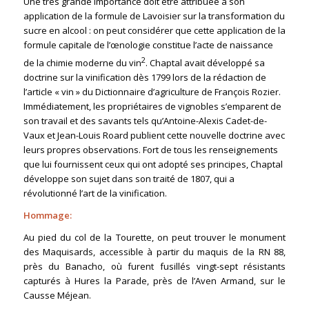
Une très grande importance doit être attribuée à son
application de la formule de Lavoisier sur la transformation du
sucre en alcool : on peut considérer que cette application de la
formule capitale de l’œnologie constitue l’acte de naissance
2
de la chimie moderne du vin
. Chaptal avait développé sa
doctrine sur la vinification dès 1799 lors de la rédaction de
l’article « vin » du
Dictionnaire d’agriculture
de François Rozier.
Immédiatement, les propriétaires de vignobles s’emparent de
son travail et des savants tels qu’Antoine-Alexis Cadet-de-
Vaux et Jean-Louis Roard publient cette nouvelle doctrine avec
leurs propres observations. Fort de tous les renseignements
que lui fournissent ceux qui ont adopté ses principes, Chaptal
développe son sujet dans son traité de 1807, qui a
révolutionné l’art de la vinification.
Hommage:
Au pied du col de la Tourette, on peut trouver le monument
des Maquisards, accessible à partir du maquis de la RN 88,
près du Banacho, où furent fusillés vingt-sept résistants
capturés à Hures la Parade, près de l’Aven Armand, sur le
Causse Méjean.