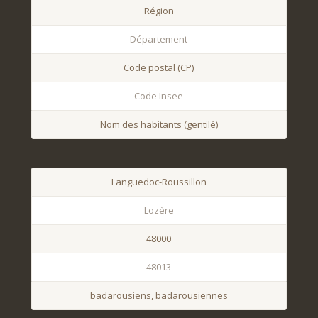
Région
Département
Code postal (CP)
Code Insee
Nom des habitants (gentilé)
Languedoc-Roussillon
Lozère
48000
48013
badarousiens, badarousiennes