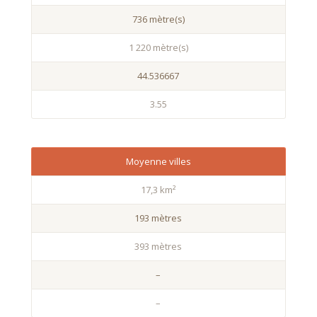
736 mètre(s)
1 220 mètre(s)
44.536667
3.55
Moyenne villes
17,3 km²
193 mètres
393 mètres
–
–