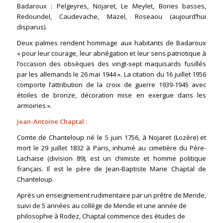
Badaroux : Pelgeyres, Nojaret, Le Meylet, Bories basses,
Redoundel, Caudevache, Mazel, Roseaou (aujourd’hui
disparus).
Deux palmes rendent hommage aux habitants de Badaroux
« pour leur courage, leur abnégation et leur sens patriotique à
l’occasion des obsèques des vingt-sept maquisards fusillés
par les allemands le 26 mai 1944 ». La citation du 16 juillet 1956
comporte l’attribution de la croix de guerre 1939-1945 avec
étoiles de bronze, décoration mise en exergue dans les
armoiries ».
Jean-Antoine Chaptal
:
Comte de Chanteloup né le 5 juin 1756, à Nojaret (Lozère) et
mort le 29 juillet 1832 à Paris, inhumé au cimetière du Père-
Lachaise (division 89), est un chimiste et homme politique
français. Il est le père de Jean-Baptiste Marie Chaptal de
Chanteloup.
Après un enseignement rudimentaire par un prêtre de Mende,
suivi de 5 années au collège de Mende et une année de
philosophie à Rodez, Chaptal commence des études de