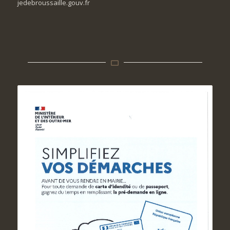
jedebroussaille.gouv.fr