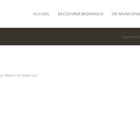
ACCUEIL
DECOUVRIR BADAROUX
VIE MUNICIPA
Vous êtes i
par
Mairie de Badaroux