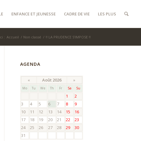
LE
ENFANCE ET JEUNESSE
CADRE DE VIE
LES PLUS
ci :
Accueil
/
Non classé
/
!! LA PRUDENCE S’IMPOSE !!
AGENDA
«
Août 2026
»
Mo
Tu
We
Th
Fr
Sa
Su
1
2
3
4
5
6
7
8
9
10
11
12
13
14
15
16
17
18
19
20
21
22
23
24
25
26
27
28
29
30
31