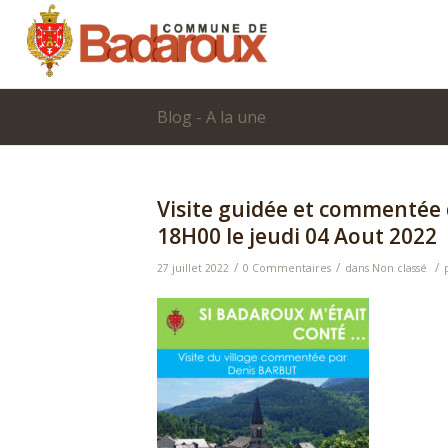
Blog - A la une
Visite guidée et commentée
18H00 le jeudi 04 Aout 2022
/
/
/
27 juillet 2022
0 Commentaires
dans
Non classé