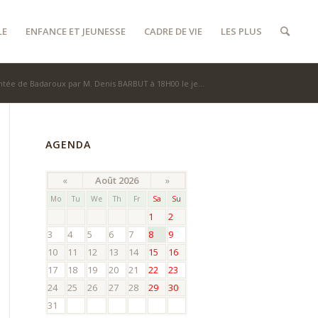
LE
ENFANCE ET JEUNESSE
CADRE DE VIE
LES PLUS
tée de Badaroux par M. Denis BARBUT à 18H00 le je...
AGENDA
«
Août 2026
»
Mo
Tu
We
Th
Fr
Sa
Su
1
2
3
4
5
6
7
8
9
10
11
12
13
14
15
16
17
18
19
20
21
22
23
24
25
26
27
28
29
30
31