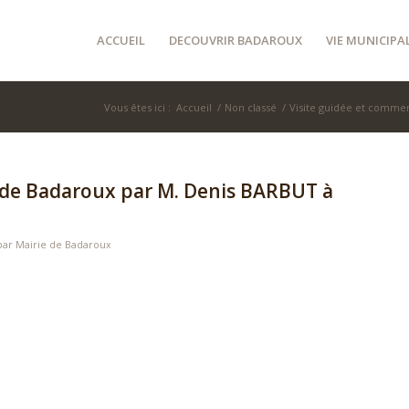
ACCUEIL
DECOUVRIR BADAROUX
VIE MUNICIPA
Vous êtes ici :
Accueil
/
Non classé
/
Visite guidée et commen
 de Badaroux par M. Denis BARBUT à
par
Mairie de Badaroux