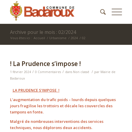
Archive pour le mois : 02/2024
Vous êtes ici :
Accueil
/
Urbanisme
/
2024
/
02
! La Prudence s’impose !
/
/
/
1 février 2024
0 Commentaires
dans
Non classé
par
Mairie de
Badaroux
LA PRUDENCE S’IMPOSE !
L’augmentation du trafic poids – lourds depuis quelques
jours fragilise les trottoirs et décale les couvercles des
tampons en fonte.
Malgré de nombreuses interventions des services
techniques, nous déplorons deux accidents.