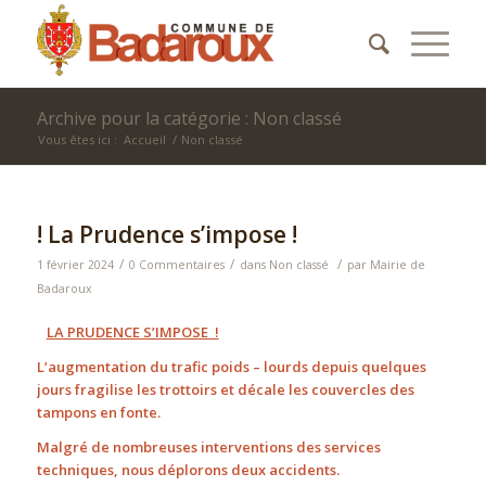
Archive pour la catégorie : Non classé
Vous êtes ici :
Accueil
/
Non classé
! La Prudence s’impose !
/
/
/
1 février 2024
0 Commentaires
dans
Non classé
par
Mairie de
Badaroux
LA PRUDENCE S’IMPOSE !
L’augmentation du trafic poids – lourds depuis quelques
jours fragilise les trottoirs et décale les couvercles des
tampons en fonte.
Malgré de nombreuses interventions des services
techniques, nous déplorons deux accidents.