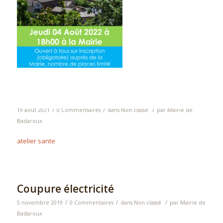
/
/
/
19 août 2021
0 Commentaires
dans
Non classé
par
Mairie de
Badaroux
atelier sante
Coupure électricité
/
/
/
5 novembre 2019
0 Commentaires
dans
Non classé
par
Mairie de
Badaroux