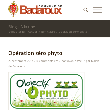
Blog - A la une
Vous êtes ici :
Accueil
/
Non classé
/
Opération zéro phyto
Opération zéro phyto
/
/
/
25 septembre 2017
0 Commentaires
dans
Non classé
par
Mairie
de Badaroux