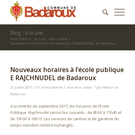
Blog - A la une
Vous êtes ici :
Accueil
/
Non classé
/
Nouveaux horaires à l’école publique E RAJCHNUDEL de Badaroux
Nouveaux horaires à l’école publique
E RAJCHNUDEL de Badaroux
/
/
/
31 juillet 2017
0 Commentaires
dans
Non classé
par
Mairie de
Badaroux
A la rentrée de septembre 2017, les horaires de l’Ecole
Publique Rajchnudel seront les suivants : de 8h30 à 11h45 et
de 13h30 à 16h15. Les services de cantine et de garderie du
temps méridien restent inchangés.