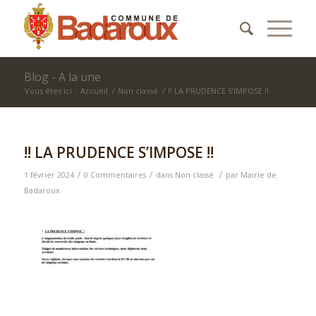
Blog - A la une
Vous êtes ici :
Accueil
/
Non classé
/
!! LA PRUDENCE S’IMPOSE !!
!! LA PRUDENCE S’IMPOSE !!
/
/
/
1 février 2024
0 Commentaires
dans
Non classé
par
Mairie de
Badaroux