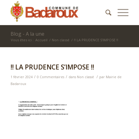
Blog - A la une
Vous êtes ici :
Accueil
/
Non classé
/
!! LA PRUDENCE S’IMPOSE !!
!! LA PRUDENCE S’IMPOSE !!
/
/
/
1 février 2024
0 Commentaires
dans
Non classé
par
Mairie de
Badaroux