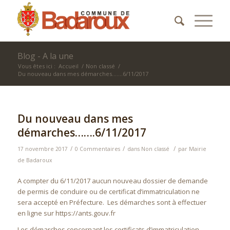
Blog - A la une
Vous êtes ici :
Accueil
/
Non classé
/
Du nouveau dans mes démarches…….6/11/2017
Du nouveau dans mes
démarches…….6/11/2017
/
/
/
17 novembre 2017
0 Commentaires
dans
Non classé
par
Mairie
de Badaroux
A compter du 6/11/2017 aucun nouveau dossier de demande
de permis de conduire ou de certificat d’immatriculation ne
sera accepté en Préfecture. Les démarches sont à effectuer
en ligne sur https://ants.gouv.fr
Les démarches concernant les certificats d’immatriculation