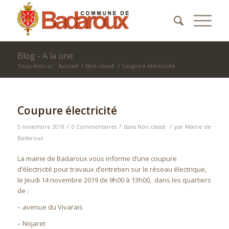
Blog - A la une
Vous êtes ici :
Accueil
/
Non classé
/
Coupure électricité
Coupure électricité
/
/
/
5 novembre 2019
0 Commentaires
dans
Non classé
par
Mairie de
Badaroux
La mairie de Badaroux vous informe d’une coupure
d’électricité pour travaux d’entretien sur le réseau électrique,
le Jeudi 14 novembre 2019 de 9h00 à 13h00, dans les quartiers
de :
– avenue du Vivarais
– Nojaret