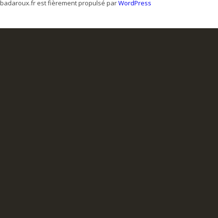
badaroux.fr est fièrement propulsé par
WordPress