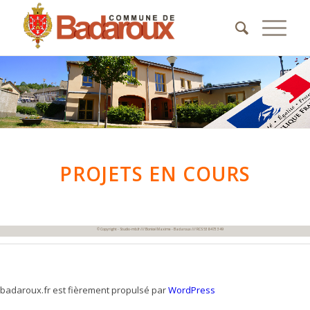
PROJETS EN COURS
© Copyright - Studio-mb.fr /// Bonicel Maxime - Badaroux /// RCS 538 473 349
badaroux.fr est fièrement propulsé par
WordPress