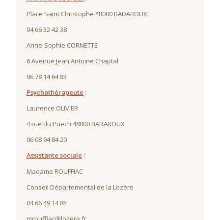
Place Saint Christophe 48000 BADAROUX
04 66 32 42 38
Anne-Sophie CORNETTE
6 Avenue Jean Antoine Chaptal
06 78 14 64 83
Psychothérapeute
:
Laurence OLIVIER
4 rue du Puech 48000 BADAROUX
06 08 94 84 20
Assistante sociale
:
Madame ROUFFIAC
Conseil Départemental de la Lozère
04 66 49 14 85
mrouffiac@lozere.fr