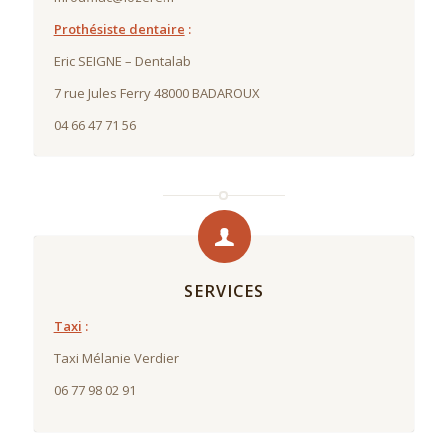
Prothésiste dentaire
:
Eric SEIGNE –
Dentalab
7 rue Jules Ferry
48000
BADAROUX
04 66 47 71 56
SERVICES
Taxi
:
Taxi Mélanie Verdier
06 77 98 02 91